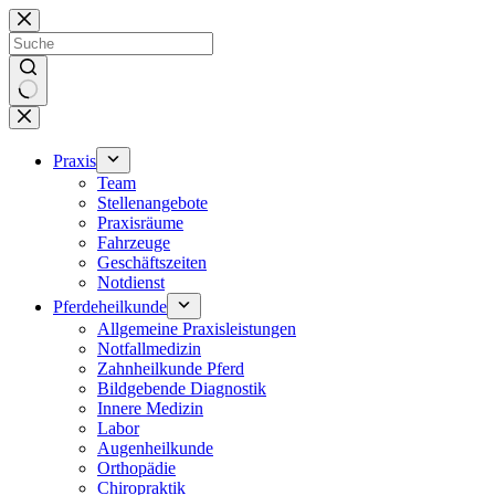
Zum
Inhalt
springen
Keine
Ergebnisse
Praxis
Team
Stellenangebote
Praxisräume
Fahrzeuge
Geschäftszeiten
Notdienst
Pferdeheilkunde
Allgemeine Praxisleistungen
Notfallmedizin
Zahnheilkunde Pferd
Bildgebende Diagnostik
Innere Medizin
Labor
Augenheilkunde
Orthopädie
Chiropraktik