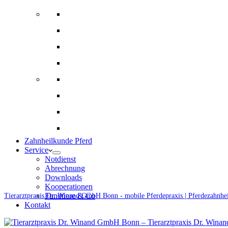
Bildgebende Diagnostik
Gynäkologie und Gestütsbetreuung
Augenheilkunde
Alternative Therapien
Innere Medizin und Labor
Fohlenmedizin
Chirugie
Ernährungsberatung und Rationsberechnung
Zahnheilkunde Pferd
Service
Notdienst
Abrechnung
Downloads
Kooperationen
Fundtiere & Co
Tierarztpraxis Dr. Winand GmbH Bonn - mobile Pferdepraxis | Pferdezahnhe
Kontakt