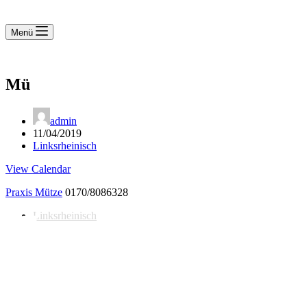
Menü
Mü
admin
11/04/2019
Linksrheinisch
View Calendar
Praxis Mütze
0170/8086328
Linksrheinisch
Notdienst 24/7
0171 5233099