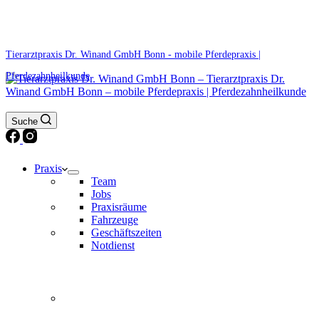
0171 5233099
Am Wochenende und an Feiertagen bitte die Bandansagen beachten.
Tierarztpraxis Dr. Winand GmbH Bonn - mobile Pferdepraxis |
Pferdezahnheilkunde
Suche
Praxis
Team
Jobs
Praxisräume
Fahrzeuge
Geschäftszeiten
Notdienst