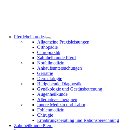
Notdienst 24/7
0171 5233099
Am Wochenende und an Feiertagen bitte die Bandansagen
beachten.
Pferdeheilkunde
Allgemeine Praxisleistungen
Orthopädie
Chiropraktik
Zahnheilkunde Pferd
Notfallmedizin
Ankaufsuntersuchungen
Geriatrie
Dermatologie
Bildgebende Diagnostik
Gynäkologie und Gestütsbetreuung
Augenheilkunde
Alternative Therapien
Innere Medizin und Labor
Fohlenmedizin
Chirugie
Ernährungsberatung und Rationsberechnung
Zahnheilkunde Pferd