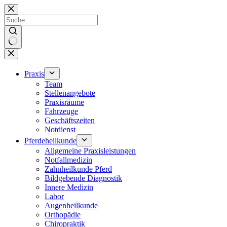
Zum
Inhalt
springen
Keine
Ergebnisse
Praxis
Team
Stellenangebote
Praxisräume
Fahrzeuge
Geschäftszeiten
Notdienst
Pferdeheilkunde
Allgemeine Praxisleistungen
Notfallmedizin
Zahnheilkunde Pferd
Bildgebende Diagnostik
Innere Medizin
Labor
Augenheilkunde
Orthopädie
Chiropraktik