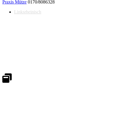
Praxis Mütze
0170/8086328
Linksrheinisch
Notdienst 24/7
0171 5233099
An Wochenenden und Feiertagen bitte die Bandansagen beachten.
Notdienstplan
Kernzeiten für Termine
Mo - Fr 08:30 - 18:00 Uhr
Sa 08:30 - 13:00