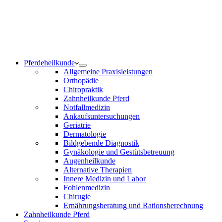
Notdienst 24/7
0171 5233099
Am Wochenende und an Feiertagen bitte die Bandansagen
beachten.
Pferdeheilkunde
Allgemeine Praxisleistungen
Orthopädie
Chiropraktik
Zahnheilkunde Pferd
Notfallmedizin
Ankaufsuntersuchungen
Geriatrie
Dermatologie
Bildgebende Diagnostik
Gynäkologie und Gestütsbetreuung
Augenheilkunde
Alternative Therapien
Innere Medizin und Labor
Fohlenmedizin
Chirugie
Ernährungsberatung und Rationsberechnung
Zahnheilkunde Pferd