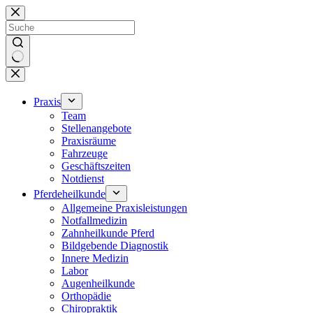
Zum
Inhalt
springen
Keine
Ergebnisse
Praxis
Team
Stellenangebote
Praxisräume
Fahrzeuge
Geschäftszeiten
Notdienst
Pferdeheilkunde
Allgemeine Praxisleistungen
Notfallmedizin
Zahnheilkunde Pferd
Bildgebende Diagnostik
Innere Medizin
Labor
Augenheilkunde
Orthopädie
Chiropraktik