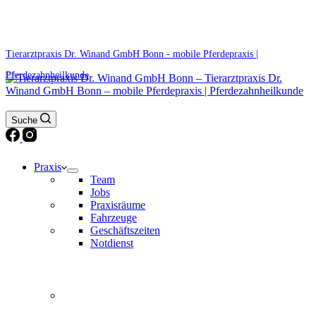
0171 5233099
Am Wochenende und an Feiertagen bitte die Bandansagen beachten.
Tierarztpraxis Dr. Winand GmbH Bonn - mobile Pferdepraxis |
Pferdezahnheilkunde
Suche
Praxis
Team
Jobs
Praxisräume
Fahrzeuge
Geschäftszeiten
Notdienst