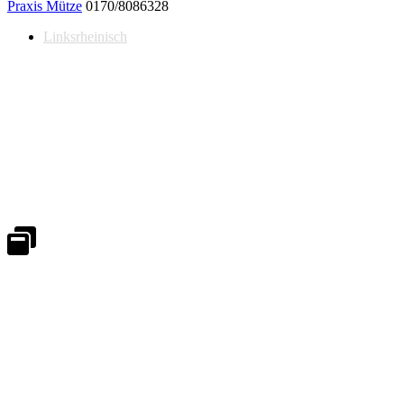
Praxis Mütze
0170/8086328
Linksrheinisch
Notdienst 24/7
0171 5233099
An Wochenenden und Feiertagen bitte die Bandansagen beachten.
Notdienstplan
Kernzeiten für Termine
Mo - Fr 08:30 - 18:00 Uhr
Sa 08:30 - 13:00