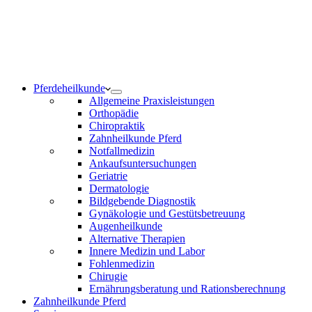
Notdienst 24/7
0171 5233099
Am Wochenende und an Feiertagen bitte die Bandansagen
beachten.
Pferdeheilkunde
Allgemeine Praxisleistungen
Orthopädie
Chiropraktik
Zahnheilkunde Pferd
Notfallmedizin
Ankaufsuntersuchungen
Geriatrie
Dermatologie
Bildgebende Diagnostik
Gynäkologie und Gestütsbetreuung
Augenheilkunde
Alternative Therapien
Innere Medizin und Labor
Fohlenmedizin
Chirugie
Ernährungsberatung und Rationsberechnung
Zahnheilkunde Pferd