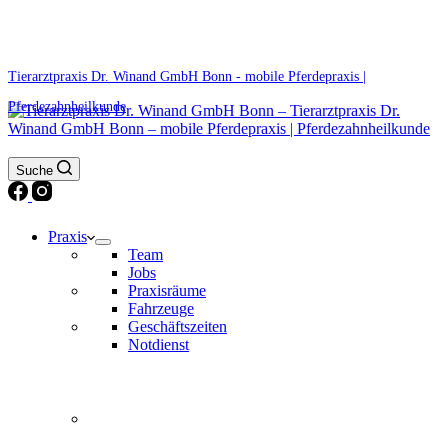
0171 5233099
Am Wochenende und an Feiertagen bitte die Bandansagen beachten.
Tierarztpraxis Dr. Winand GmbH Bonn - mobile Pferdepraxis |
Pferdezahnheilkunde
Suche
Praxis
Team
Jobs
Praxisräume
Fahrzeuge
Geschäftszeiten
Notdienst