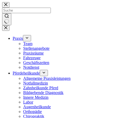
Zum
Inhalt
springen
Keine
Ergebnisse
Praxis
Team
Stellenangebote
Praxisräume
Fahrzeuge
Geschäftszeiten
Notdienst
Pferdeheilkunde
Allgemeine Praxisleistungen
Notfallmedizin
Zahnheilkunde Pferd
Bildgebende Diagnostik
Innere Medizin
Labor
Augenheilkunde
Orthopädie
Chiropraktik