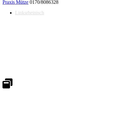
Praxis Mütze
0170/8086328
Linksrheinisch
Notdienst 24/7
0171 5233099
An Wochenenden und Feiertagen bitte die Bandansagen beachten.
Notdienstplan
Kernzeiten für Termine
Mo - Fr 08:30 - 18:00 Uhr
Sa 08:30 - 13:00