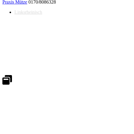
Praxis Mütze
0170/8086328
Linksrheinisch
Notdienst 24/7
0171 5233099
An Wochenenden und Feiertagen bitte die Bandansagen beachten.
Notdienstplan
Kernzeiten für Termine
Mo - Fr 08:30 - 18:00 Uhr
Sa 08:30 - 13:00