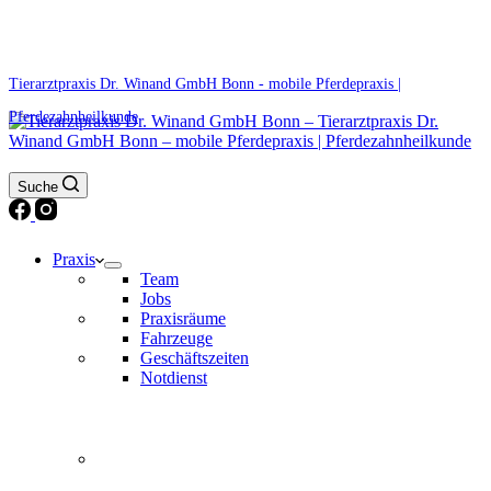
0171 5233099
Am Wochenende und an Feiertagen bitte die Bandansagen beachten.
Tierarztpraxis Dr. Winand GmbH Bonn - mobile Pferdepraxis |
Pferdezahnheilkunde
Suche
Praxis
Team
Jobs
Praxisräume
Fahrzeuge
Geschäftszeiten
Notdienst