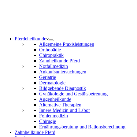
Notdienst 24/7
0171 5233099
Am Wochenende und an Feiertagen bitte die Bandansagen
beachten.
Pferdeheilkunde
Allgemeine Praxisleistungen
Orthopädie
Chiropraktik
Zahnheilkunde Pferd
Notfallmedizin
Ankaufsuntersuchungen
Geriatrie
Dermatologie
Bildgebende Diagnostik
Gynäkologie und Gestütsbetreuung
Augenheilkunde
Alternative Therapien
Innere Medizin und Labor
Fohlenmedizin
Chirugie
Ernährungsberatung und Rationsberechnung
Zahnheilkunde Pferd