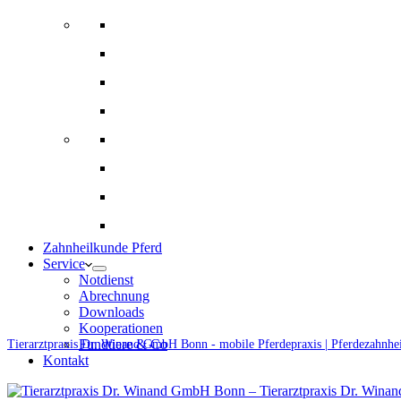
Bildgebende Diagnostik
Gynäkologie und Gestütsbetreuung
Augenheilkunde
Alternative Therapien
Innere Medizin und Labor
Fohlenmedizin
Chirugie
Ernährungsberatung und Rationsberechnung
Zahnheilkunde Pferd
Service
Notdienst
Abrechnung
Downloads
Kooperationen
Fundtiere & Co
Tierarztpraxis Dr. Winand GmbH Bonn - mobile Pferdepraxis | Pferdezahnhe
Kontakt