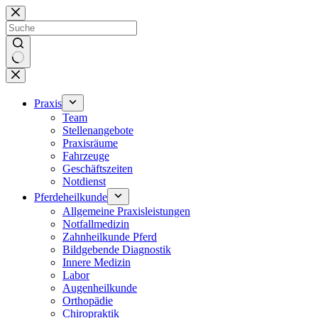
Zum
Inhalt
springen
Keine
Ergebnisse
Praxis
Team
Stellenangebote
Praxisräume
Fahrzeuge
Geschäftszeiten
Notdienst
Pferdeheilkunde
Allgemeine Praxisleistungen
Notfallmedizin
Zahnheilkunde Pferd
Bildgebende Diagnostik
Innere Medizin
Labor
Augenheilkunde
Orthopädie
Chiropraktik