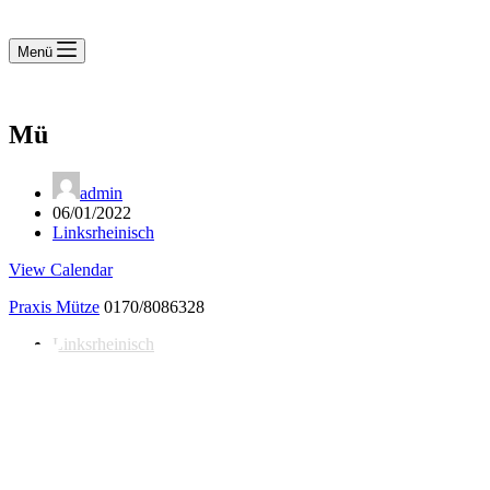
Menü
Mü
admin
06/01/2022
Linksrheinisch
View Calendar
Praxis Mütze
0170/8086328
Linksrheinisch
Notdienst 24/7
0171 5233099