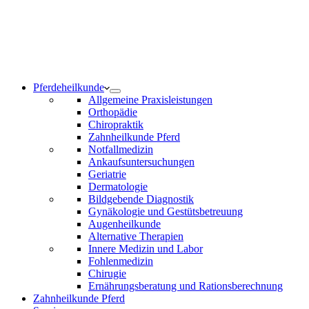
Notdienst 24/7
0171 5233099
Am Wochenende und an Feiertagen bitte die Bandansagen
beachten.
Pferdeheilkunde
Allgemeine Praxisleistungen
Orthopädie
Chiropraktik
Zahnheilkunde Pferd
Notfallmedizin
Ankaufsuntersuchungen
Geriatrie
Dermatologie
Bildgebende Diagnostik
Gynäkologie und Gestütsbetreuung
Augenheilkunde
Alternative Therapien
Innere Medizin und Labor
Fohlenmedizin
Chirugie
Ernährungsberatung und Rationsberechnung
Zahnheilkunde Pferd