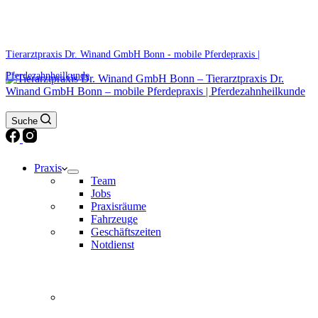
0171 5233099
Am Wochenende und an Feiertagen bitte die Bandansagen beachten.
Tierarztpraxis Dr. Winand GmbH Bonn - mobile Pferdepraxis |
Pferdezahnheilkunde
Suche
Praxis
Team
Jobs
Praxisräume
Fahrzeuge
Geschäftszeiten
Notdienst