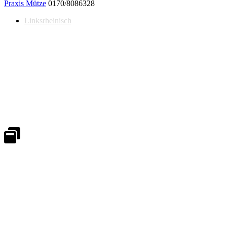
Praxis Mütze
0170/8086328
Linksrheinisch
Notdienst 24/7
0171 5233099
An Wochenenden und Feiertagen bitte die Bandansagen beachten.
Notdienstplan
Kernzeiten für Termine
Mo - Fr 08:30 - 18:00 Uhr
Sa 08:30 - 13:00