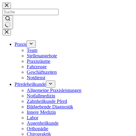
Zum
Inhalt
springen
Keine
Ergebnisse
Praxis
Team
Stellenangebote
Praxisräume
Fahrzeuge
Geschäftszeiten
Notdienst
Pferdeheilkunde
Allgemeine Praxisleistungen
Notfallmedizin
Zahnheilkunde Pferd
Bildgebende Diagnostik
Innere Medizin
Labor
Augenheilkunde
Orthopädie
Chiropraktik