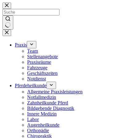
Zum
Inhalt
springen
Keine
Ergebnisse
Praxis
Team
Stellenangebote
Praxisräume
Fahrzeuge
Geschäftszeiten
Notdienst
Pferdeheilkunde
Allgemeine Praxisleistungen
Notfallmedizin
Zahnheilkunde Pferd
Bildgebende Diagnostik
Innere Medizin
Labor
Augenheilkunde
Orthopädie
Chiropraktik