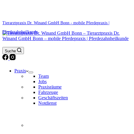
0171 5233099
Am Wochenende und an Feiertagen bitte die Bandansagen beachten.
Tierarztpraxis Dr. Winand GmbH Bonn - mobile Pferdepraxis |
Pferdezahnheilkunde
Suche
Praxis
Team
Jobs
Praxisräume
Fahrzeuge
Geschäftszeiten
Notdienst