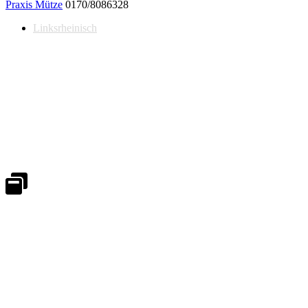
Praxis Mütze
0170/8086328
Linksrheinisch
Notdienst 24/7
0171 5233099
An Wochenenden und Feiertagen bitte die Bandansagen beachten.
Notdienstplan
Kernzeiten für Termine
Mo - Fr 08:30 - 18:00 Uhr
Sa 08:30 - 13:00