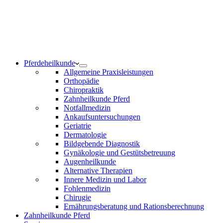
Notdienst 24/7
0171 5233099
Am Wochenende und an Feiertagen bitte die Bandansagen
beachten.
Pferdeheilkunde
Allgemeine Praxisleistungen
Orthopädie
Chiropraktik
Zahnheilkunde Pferd
Notfallmedizin
Ankaufsuntersuchungen
Geriatrie
Dermatologie
Bildgebende Diagnostik
Gynäkologie und Gestütsbetreuung
Augenheilkunde
Alternative Therapien
Innere Medizin und Labor
Fohlenmedizin
Chirugie
Ernährungsberatung und Rationsberechnung
Zahnheilkunde Pferd