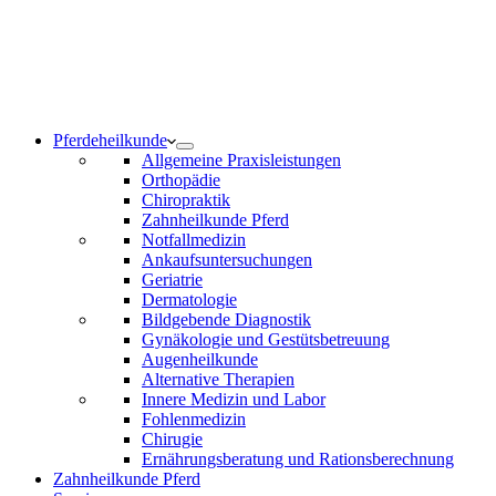
Notdienst 24/7
0171 5233099
Am Wochenende und an Feiertagen bitte die Bandansagen
beachten.
Pferdeheilkunde
Allgemeine Praxisleistungen
Orthopädie
Chiropraktik
Zahnheilkunde Pferd
Notfallmedizin
Ankaufsuntersuchungen
Geriatrie
Dermatologie
Bildgebende Diagnostik
Gynäkologie und Gestütsbetreuung
Augenheilkunde
Alternative Therapien
Innere Medizin und Labor
Fohlenmedizin
Chirugie
Ernährungsberatung und Rationsberechnung
Zahnheilkunde Pferd