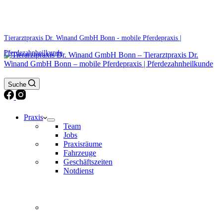
0171 5233099
Am Wochenende und an Feiertagen bitte die Bandansagen beachten.
Tierarztpraxis Dr. Winand GmbH Bonn - mobile Pferdepraxis |
Pferdezahnheilkunde
Suche
Praxis
Team
Jobs
Praxisräume
Fahrzeuge
Geschäftszeiten
Notdienst