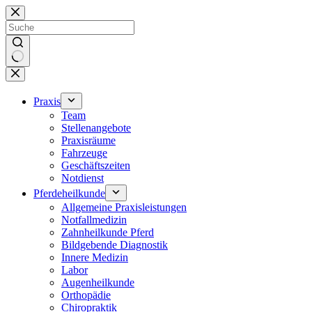
Zum
Inhalt
springen
Keine
Ergebnisse
Praxis
Team
Stellenangebote
Praxisräume
Fahrzeuge
Geschäftszeiten
Notdienst
Pferdeheilkunde
Allgemeine Praxisleistungen
Notfallmedizin
Zahnheilkunde Pferd
Bildgebende Diagnostik
Innere Medizin
Labor
Augenheilkunde
Orthopädie
Chiropraktik